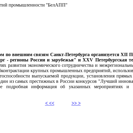
ятий промышленности ''БелАПП''
м по внешним связям Санкт-Петербурга организуется XII П
бург - регионы России и зарубежья" и XXV Петербургская 
лях развития экономического сотрудничества и межрегиональны
убконтрактации крупных промышленных предприятий, использо
тоспособности выпускаемой продукции, установления прямых 
дин из самых престижных в России конкурсов "Лучший иннова
олее подробная информация об указанных мероприятиях и 
< <<
>> >