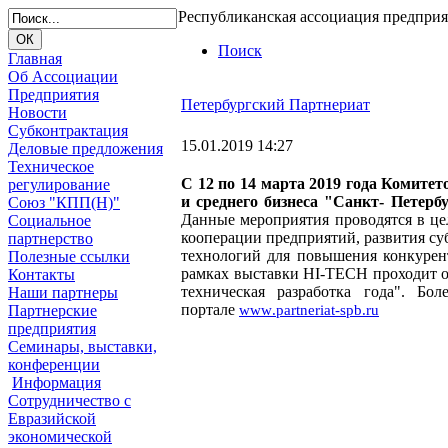
Республиканская ассоциация предпри
Поиск
Главная
Об Ассоциации
Предприятия
Петербургский Партнериат
Новости
Субконтрактация
15.01.2019 14:27
Деловые предложения
Техническое
С 12 по 14 марта 2019 года
Комитето
регулирование
и среднего бизнеса "Санкт- Петер
Союз "КПП(Н)"
Данные мероприятия проводятся в це
Социальное
кооперации предприятий, развития с
партнерство
технологий для повышения конкурен
Полезные ссылки
рамках выставки HI-ТЕСН проходит о
Контакты
техническая разработка года". Б
Наши партнеры
портале
Партнерские
www
.
partneriat
-
spb
.
ru
предприятия
Семинары, выставки,
конференции
Информация
Сотрудничество с
Евразийской
экономической